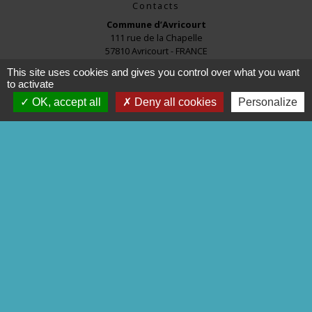
Contacts
Commune d’Avricourt
111 rue de la Chapelle
57810 Avricourt - FRANCE
+33 3 87 24 60 33
This site uses cookies and gives you control over what you want
to activate
OK, accept all
Deny all cookies
Personalize
Liens
commune de Réchicourt
COMMUNE de MOUSSEY
C.C.S.M.S
P.N.R.L