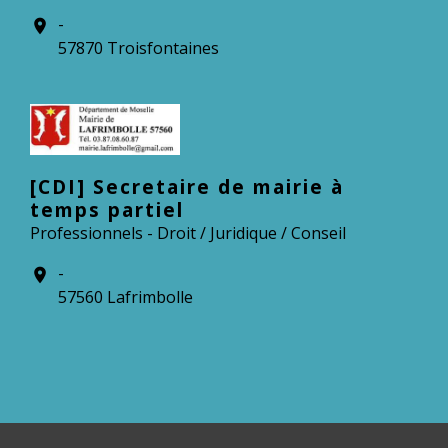
-
location_on
57870 Troisfontaines
[CDI] Secretaire de mairie à
temps partiel
Professionnels - Droit / Juridique / Conseil
-
location_on
57560 Lafrimbolle