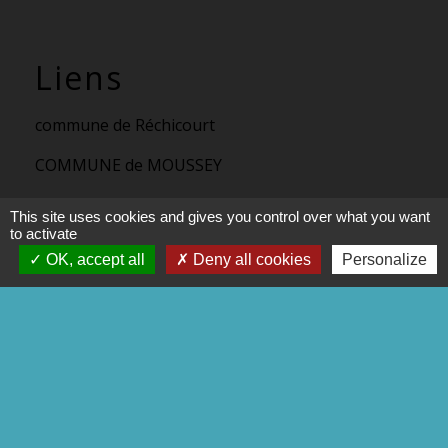
Liens
commune de Réchicourt
COMMUNE de MOUSSEY
C.C.S.M.S
This site uses cookies and gives you control over what you want
to activate
P.N.R.L
OK, accept all
Deny all cookies
Personalize
Trott' Balade
Mentions légales
-
Politique de confidentialité
-
Accessibilité
-
Plan du site
-
Gestion des cookies
Site créé en partenariat avec Réseau des Communes