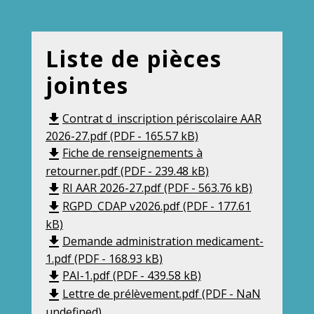
Liste de pièces
jointes
Contrat d_inscription périscolaire AAR
file_download
2026-27.pdf (PDF - 165.57 kB)
Fiche de renseignements à
file_download
retourner.pdf (PDF - 239.48 kB)
RI AAR 2026-27.pdf (PDF - 563.76 kB)
file_download
RGPD_CDAP v2026.pdf (PDF - 177.61
file_download
kB)
Demande administration medicament-
file_download
1.pdf (PDF - 168.93 kB)
PAI-1.pdf (PDF - 439.58 kB)
file_download
Lettre de prélèvement.pdf (PDF - NaN
file_download
undefined)