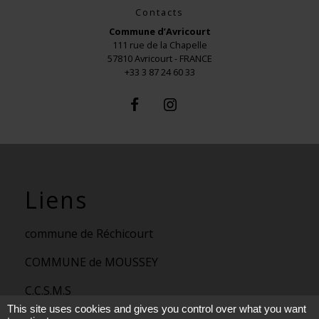
Contacts
Commune d’Avricourt
111 rue de la Chapelle
57810 Avricourt - FRANCE
+33 3 87 24 60 33
Liens
commune de Réchicourt
COMMUNE de MOUSSEY
C.C.S.M.S
This site uses cookies and gives you control over what you want
P.N.R.L