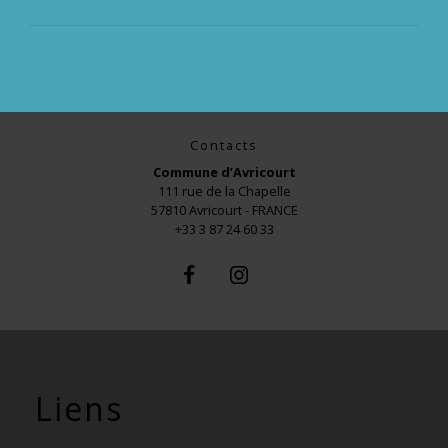
Contacts
Commune d’Avricourt
111 rue de la Chapelle
57810 Avricourt - FRANCE
+33 3 87 24 60 33
Liens