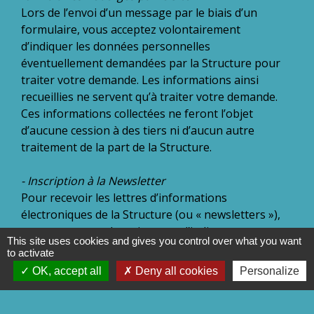
Lors de l’envoi d’un message par le biais d’un
formulaire, vous acceptez volontairement
d’indiquer les données personnelles
éventuellement demandées par la Structure pour
traiter votre demande. Les informations ainsi
recueillies ne servent qu’à traiter votre demande.
Ces informations collectées ne feront l’objet
d’aucune cession à des tiers ni d’aucun autre
traitement de la part de la Structure.
- Inscription à la Newsletter
Pour recevoir les lettres d’informations
électroniques de la Structure (ou « newsletters »),
vous acceptez volontairement d’indiquer votre
This site uses cookies and gives you control over what you want
adresse email. Si vous souhaitez ne plus recevoir de
to activate
messages de la part de la Structure après
OK, accept all
Deny all cookies
Personalize
inscription, vous pouvez vous désinscrire en
cliquant sur le lien en bas du prochain message que