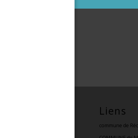
Liens
commune de Réc
COMMUNE de M