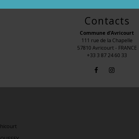
Contacts
Commune d’Avricourt
111 rue de la Chapelle
57810 Avricourt - FRANCE
+33 3 87 24 60 33
hicourt
OUSSEY