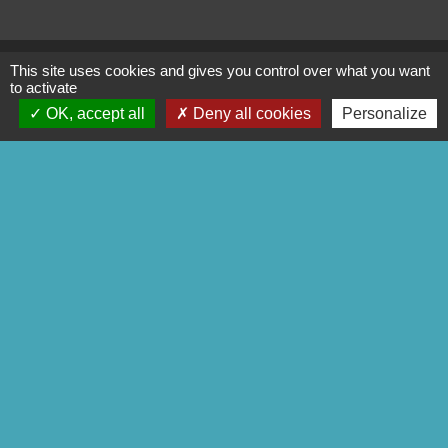
This site uses cookies and gives you control over what you want
to activate
Liens
OK, accept all
Deny all cookies
Personalize
commune de Réchicourt
COMMUNE de MOUSSEY
C.C.S.M.S
P.N.R.L
Trott' Balade
Mentions légales
-
Politique de confidentialité
-
Accessibilité
-
Plan du site
-
Gestion des cookies