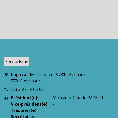
Secourisme
Impasse des Oiseaux - 57810 Avricourt
location_on
57810 Avricourt
+33 3 87 24 65 08
phone
Président(e):
Monsieur Claude PAYEUR
people
Vice-président(e):
-
Trésorier(e):
-
Secrétaire:
-