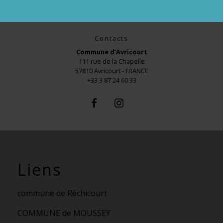
Contacts
Commune d’Avricourt
111 rue de la Chapelle
57810 Avricourt - FRANCE
+33 3 87 24 60 33
Liens
commune de Réchicourt
COMMUNE de MOUSSEY