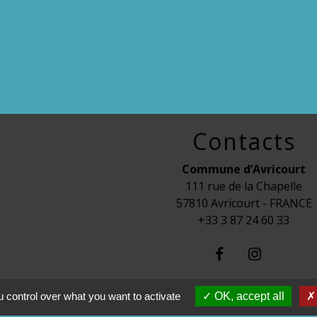
Contacts
Commune d’Avricourt
111 rue de la Chapelle
57810 Avricourt - FRANCE
+33 3 87 24 60 33
 control over what you want to activate
OK, accept all