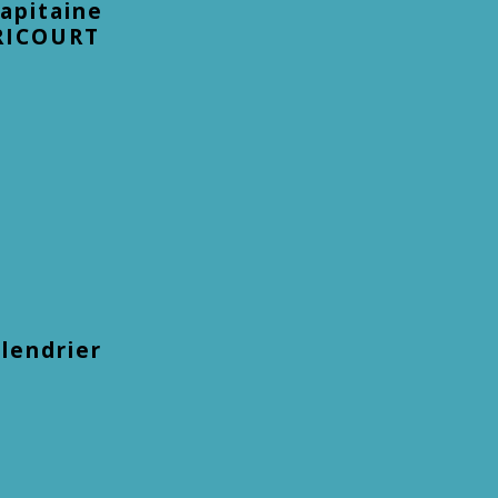
capitaine
VRICOURT
lendrier