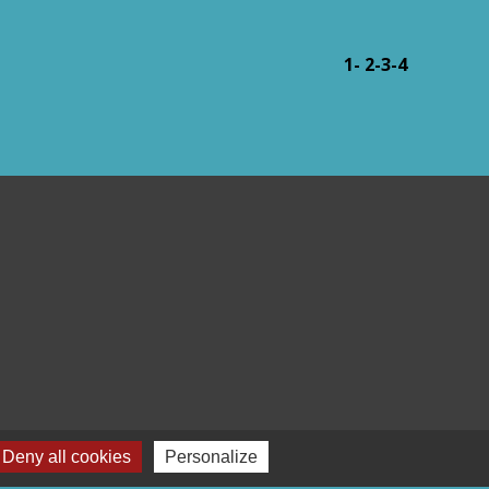
1
-
2
-3
-4
Deny all cookies
Personalize