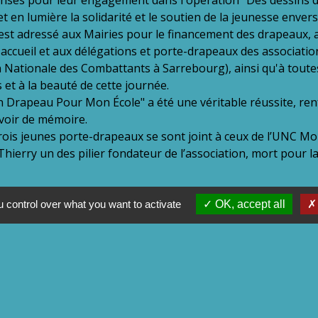
et en lumière la solidarité et le soutien de la jeunesse enve
st adressé aux Mairies pour le financement des drapeaux, a
r accueil et aux délégations et porte-drapeaux des associa
Nationale des Combattants à Sarrebourg), ainsi qu'à toute
 et à la beauté de cette journée.
 Drapeau Pour Mon École" a été une véritable réussite, renfo
evoir de mémoire.
rois jeunes porte-drapeaux se sont joint à ceux de l’UNC M
erry un des pilier fondateur de l’association, mort pour la 
 control over what you want to activate
OK, accept all
Contacts
Commune d’Avricourt
111 rue de la Chapelle
57810 Avricourt - FRANCE