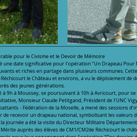
ble pour le Civisme et le Devoir de Mémoire
té une date significative pour l'opération "Un Drapeau Pour
ants et riches en partage dans plusieurs communes. Cette
échicourt le Château et environs, a vu le déploiement de dra
près des jeunes générations.
 à 9h à Moussey, se poursuivant à 10h à Avricourt, pour se 
nitiative, Monsieur Claude Petitgand, Président de l'UNC Vig
ttants - Fédération de la Moselle, a mené des sessions d'in
r de recevoir un drapeau national, symbolisant les valeurs d
a journée a été la visite du Directeur Militaire Département
u Mérite auprès des élèves de CM1/CM2de Réchicourt le chât
ensés pour leur engagement dans l'opération "Des dessins de