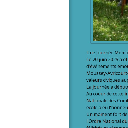
Une Journée Mémora
Le 20 juin 2025 a é
d'événements émouv
Moussey-Avricourt-R
valeurs civiques au
La journée a débuté
Au coeur de cette i
Nationale des Comba
école a eu l'honneu
Un moment fort de l
l'Ordre National d
félicités et récomp