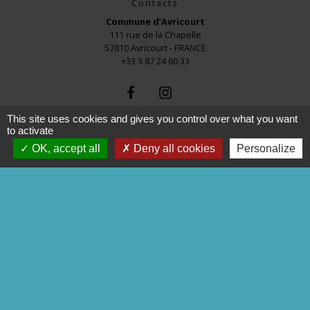
Contacts
Commune d’Avricourt
111 rue de la Chapelle
57810 Avricourt - FRANCE
+33 3 87 24 60 33
This site uses cookies and gives you control over what you want
to activate
OK, accept all
Deny all cookies
Personalize
Liens
commune de Réchicourt
COMMUNE de MOUSSEY
C.C.S.M.S
P.N.R.L