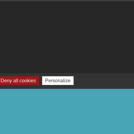
Deny all cookies
Personalize
-
Plan du site
-
Gestion des cookies
es Communes