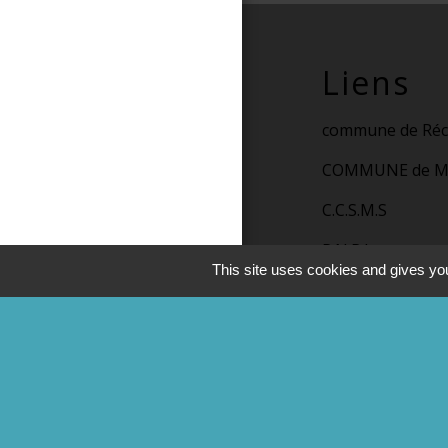
Liens
commune de Réc
COMMUNE de M
C.C.S.M.S
P.N.R.L
This site uses cookies and gives you
Trott' Balade
Men