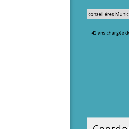
conseilléres Munic
42 ans chargée de
Coordo