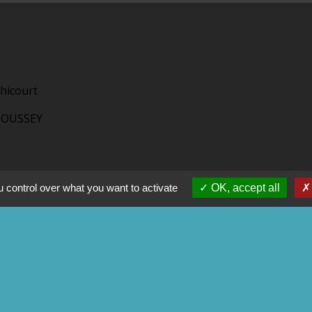
hicourt
OUSSEY
 control over what you want to activate
OK, accept all
tions légales
-
Politique de confidentialité
-
Accessibilité
Site créé en partenariat avec Réseau d