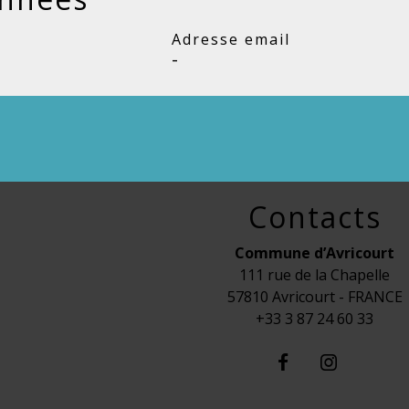
Adresse email
-
Contacts
Commune d’Avricourt
111 rue de la Chapelle
57810 Avricourt - FRANCE
+33 3 87 24 60 33