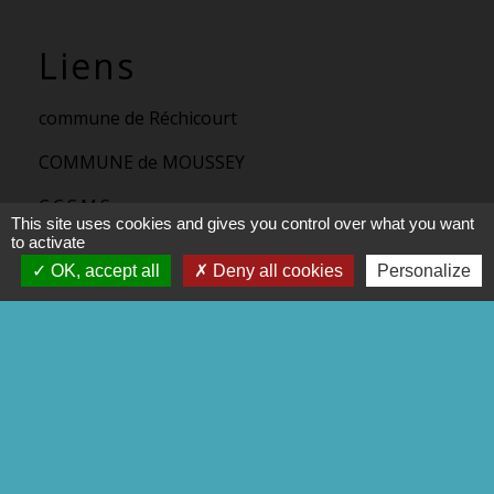
Liens
commune de Réchicourt
COMMUNE de MOUSSEY
C.C.S.M.S
This site uses cookies and gives you control over what you want
to activate
P.N.R.L
OK, accept all
Deny all cookies
Personalize
Trott' Balade
Mentions légales
-
Politique de confidentialité
-
Accessibilité
-
Plan du site
-
Gestion des cookies
Site créé en partenariat avec Réseau des Communes