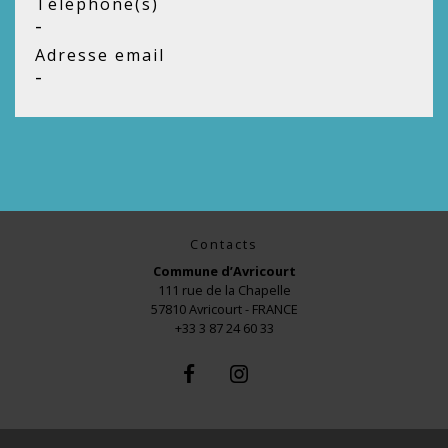
Téléphone(s)
-
Adresse email
-
Contacts
Commune d’Avricourt
111 rue de la Chapelle
57810 Avricourt - FRANCE
+33 3 87 24 60 33